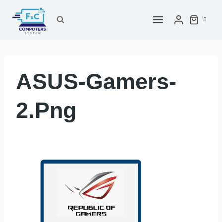
Saltar
al
0
contenido
ASUS-Gamers-
2.png