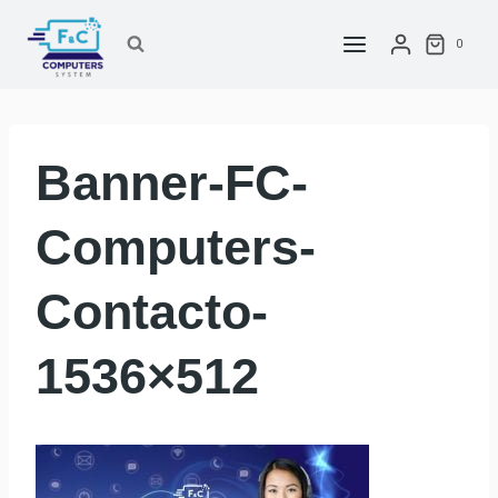
Saltar
al
0
contenido
Banner-FC-
Computers-
Contacto-
1536×512