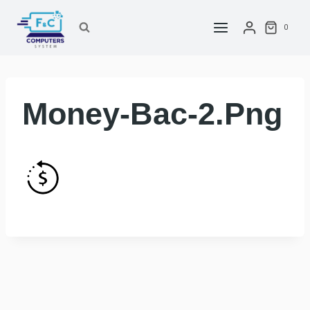
Saltar
al
0
contenido
Money-Bac-2.png