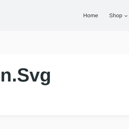
Home
Shop
on.svg