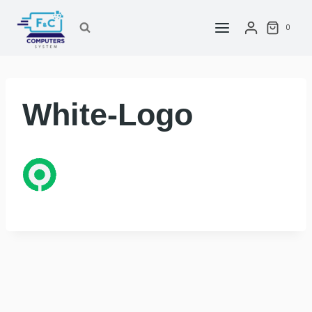
Saltar
al
0
contenido
White-Logo