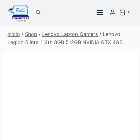
Saltar
al
0
contenido
Inicio
/
Shop
/
Lenovo Laptop Gamers
/
Lenovo
Legion 5 intel i12th 8GB 512GB NVIDIA GTX 4GB